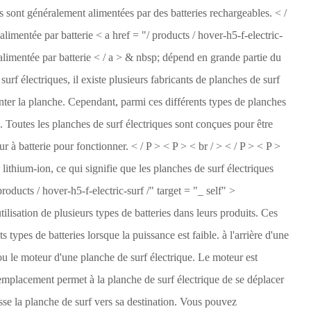
sont généralement alimentées par des batteries rechargeables. < /
imentée par batterie < a href = "/ products / hover-h5-f-electric-
 alimentée par batterie < / a > & nbsp; dépend en grande partie du
urf électriques, il existe plusieurs fabricants de planches de surf
nter la planche. Cependant, parmi ces différents types de planches
. Toutes les planches de surf électriques sont conçues pour être
r à batterie pour fonctionner. < / P > < P > < br / > < / P > < P >
lithium-ion, ce qui signifie que les planches de surf électriques
roducts / hover-h5-f-electric-surf /" target = "_ self" >
tilisation de plusieurs types de batteries dans leurs produits. Ces
types de batteries lorsque la puissance est faible. à l'arrière d'une
u le moteur d'une planche de surf électrique. Le moteur est
t emplacement permet à la planche de surf électrique de se déplacer
usse la planche de surf vers sa destination. Vous pouvez