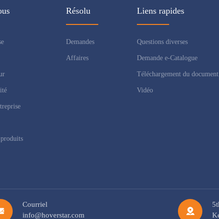
ous
Résolu
Liens rapides
se
Demandes
Questions diverses
Affaires
Demande e-Catalogue
ur
Téléchargement du document
ité
Vidéo
treprise
produits
Courriel
5t
info@hoverstar.com
Ke