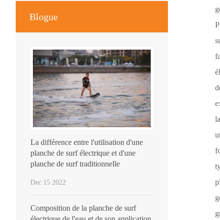
g
Blogue
P
s
f
é
d
e
l
u
La différence entre l'utilisation d'une
f
planche de surf électrique et d'une
planche de surf traditionnelle
t
p
Dec 15 2022
g
Composition de la planche de surf
g
électrique de l'eau et de son application