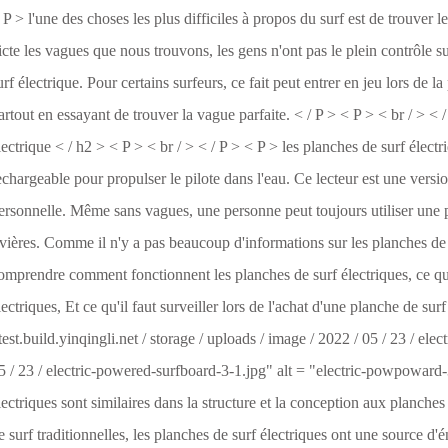
 P > l'une des choses les plus difficiles à propos du surf est de trouver
icte les vagues que nous trouvons, les gens n'ont pas le plein contrôle su
urf électrique. Pour certains surfeurs, ce fait peut entrer en jeu lors de
artout en essayant de trouver la vague parfaite. < / P > < P > < br / > <
lectrique < / h2 > < P > < br / > < / P > < P > les planches de surf électr
echargeable pour propulser le pilote dans l'eau. Ce lecteur est une versi
ersonnelle. Même sans vagues, une personne peut toujours utiliser une pl
ivières. Comme il n'y a pas beaucoup d'informations sur les planches de
omprendre comment fonctionnent les planches de surf électriques, ce qu'e
lectriques, Et ce qu'il faut surveiller lors de l'achat d'une planche de surf
 test.build.yinqingli.net / storage / uploads / image / 2022 / 05 / 23 / el
5 / 23 / electric-powered-surfboard-3-1.jpg" alt = "electric-powpoward-3
lectriques sont similaires dans la structure et la conception aux planch
e surf traditionnelles, les planches de surf électriques ont une source 