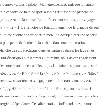
 les bonnes vagues à piloter. Malheureusement, puisque la nature
r la capacité de faire ce sport à moins d'utiliser une planche de
 la pratique ou de la course. Les surfeurs sont connus pour voyager
 / P > < h2 > 1. Le principe de fonctionnement de la planche de surf
iques fonctionnent à l'aide d'un moteur électrique et d'une batterie
on plus petite de l'unité de la turbine dans une motomarine
anche de surf électrique dans les vagues calmes, les lacs et les
 surf électriques sur Internet aujourd'hui, nous devons également
st une planche de surf électrique, l'histoire des planches de surf
 électrique. < / P > < P > < br / > < / P > < P > < img src = "http: /
ectric-powerd-surfboard-3-1.jpg" title = "/ uploads / image / 2022 /
-1.jpg H2 > < P > < br / > < / P > < P > les planches de surf
es de surf conventionnelles. Cependant, contrairement aux planches
d'énergie indépendante. Ces alimentations indépendantes prennent