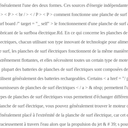
énéralement l'une des deux formes. Ces sources d'énergie indépendantes 
 > < P > < br / > < / P > < P > comment fonctionne une planche de surf al
urf board /" target = "_ self" > le fonctionnement d'une planche de surf
abricant de la surfboa électrique.Rd. En ce qui concerne les planches de s
lectriques, chacun utilisant son type innovant de technologie pour alime
e surf, les planches de surf électriques fonctionnent de la même manière
xtrêmement flottantes, et elles nécessitent toutes un certain type de moteu
a plupart des batteries de planches de surf électriques sont composées de 
tilisent généralement des batteries rechargeables. Certains < a href = "/ p
ournisseurs de planches de surf électriques < / a > & nbsp; permettent l'u
ypes de planches de surf électriques vous permettent d'échanger différents 
lanche de surf électrique, vous pouvez généralement trouver le moteur o
énéralement placé à l'extrémité de la planche de surf électrique, car ce
racieusement à travers l'eau alors que la propulsion du jet & # 39; s po