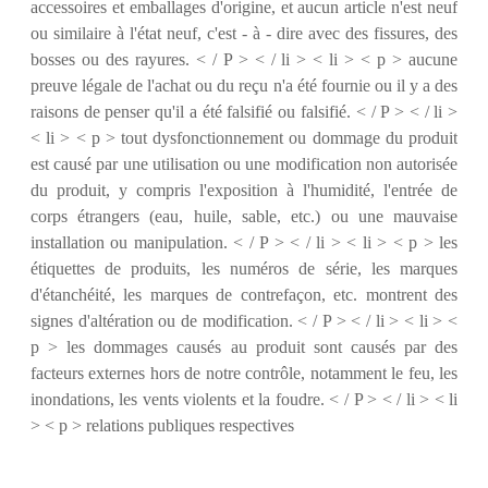
accessoires et emballages d'origine, et aucun article n'est neuf
ou similaire à l'état neuf, c'est - à - dire avec des fissures, des
bosses ou des rayures. < / P > < / li > < li > < p > aucune
preuve légale de l'achat ou du reçu n'a été fournie ou il y a des
raisons de penser qu'il a été falsifié ou falsifié. < / P > < / li >
< li > < p > tout dysfonctionnement ou dommage du produit
est causé par une utilisation ou une modification non autorisée
du produit, y compris l'exposition à l'humidité, l'entrée de
corps étrangers (eau, huile, sable, etc.) ou une mauvaise
installation ou manipulation. < / P > < / li > < li > < p > les
étiquettes de produits, les numéros de série, les marques
d'étanchéité, les marques de contrefaçon, etc. montrent des
signes d'altération ou de modification. < / P > < / li > < li > <
p > les dommages causés au produit sont causés par des
facteurs externes hors de notre contrôle, notamment le feu, les
inondations, les vents violents et la foudre. < / P > < / li > < li
> < p > relations publiques respectives