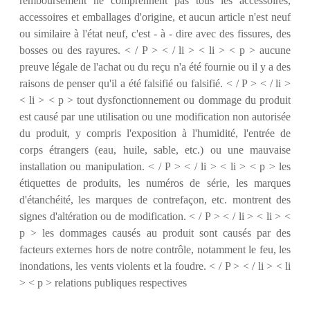
remboursement ne comprennent pas tous les accessoires,
accessoires et emballages d'origine, et aucun article n'est neuf
ou similaire à l'état neuf, c'est - à - dire avec des fissures, des
bosses ou des rayures. < / P > < / li > < li > < p > aucune
preuve légale de l'achat ou du reçu n'a été fournie ou il y a des
raisons de penser qu'il a été falsifié ou falsifié. < / P > < / li >
< li > < p > tout dysfonctionnement ou dommage du produit
est causé par une utilisation ou une modification non autorisée
du produit, y compris l'exposition à l'humidité, l'entrée de
corps étrangers (eau, huile, sable, etc.) ou une mauvaise
installation ou manipulation. < / P > < / li > < li > < p > les
étiquettes de produits, les numéros de série, les marques
d'étanchéité, les marques de contrefaçon, etc. montrent des
signes d'altération ou de modification. < / P > < / li > < li > <
p > les dommages causés au produit sont causés par des
facteurs externes hors de notre contrôle, notamment le feu, les
inondations, les vents violents et la foudre. < / P > < / li > < li
> < p > relations publiques respectives