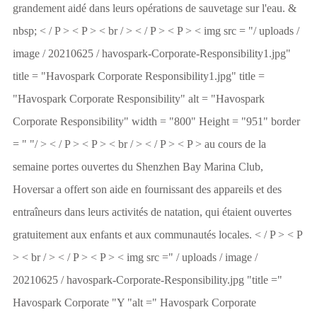
grandement aidé dans leurs opérations de sauvetage sur l'eau. &
nbsp; < / P > < P > < br / > < / P > < P > < img src = "/ uploads /
image / 20210625 / havospark-Corporate-Responsibility1.jpg"
title = "Havospark Corporate Responsibility1.jpg" title =
"Havospark Corporate Responsibility" alt = "Havospark
Corporate Responsibility" width = "800" Height = "951" border
= " "/ > < / P > < P > < br / > < / P > < P > au cours de la
semaine portes ouvertes du Shenzhen Bay Marina Club,
Hoversar a offert son aide en fournissant des appareils et des
entraîneurs dans leurs activités de natation, qui étaient ouvertes
gratuitement aux enfants et aux communautés locales. < / P > < P
> < br / > < / P > < P > < img src =" / uploads / image /
20210625 / havospark-Corporate-Responsibility.jpg "title ="
Havospark Corporate "Y "alt =" Havospark Corporate