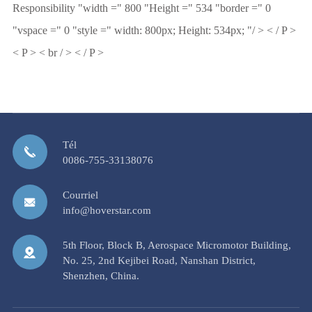
Responsibility "width =" 800 "Height =" 534 "border =" 0
"vspace =" 0 "style =" width: 800px; Height: 534px; "/ > < / P >
< P > < br / > < / P >
Tél
0086-755-33138076
Courriel
info@hoverstar.com
5th Floor, Block B, Aerospace Micromotor Building,
No. 25, 2nd Kejibei Road, Nanshan District,
Shenzhen, China.