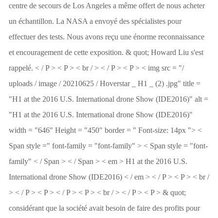
centre de secours de Los Angeles a même offert de nous acheter
un échantillon. La NASA a envoyé des spécialistes pour
effectuer des tests. Nous avons reçu une énorme reconnaissance
et encouragement de cette exposition. & quot; Howard Liu s'est
rappelé. < / P > < P > < br / > < / P > < P > < img src = "/
uploads / image / 20210625 / Hoverstar _ H1 _ (2) .jpg" title =
"H1 at the 2016 U.S. International drone Show (IDE2016)" alt =
"H1 at the 2016 U.S. International drone Show (IDE2016)"
width = "646" Height = "450" border = " Font-size: 14px "> <
Span style =" font-family = "font-family" > < Span style = "font-
family" < / Span > < / Span > < em > H1 at the 2016 U.S.
International drone Show (IDE2016) < / em > < / P > < P > < br /
> < / P > < P > < / P > < P > < br / > < / P > < P > & quot;
considérant que la société avait besoin de faire des profits pour