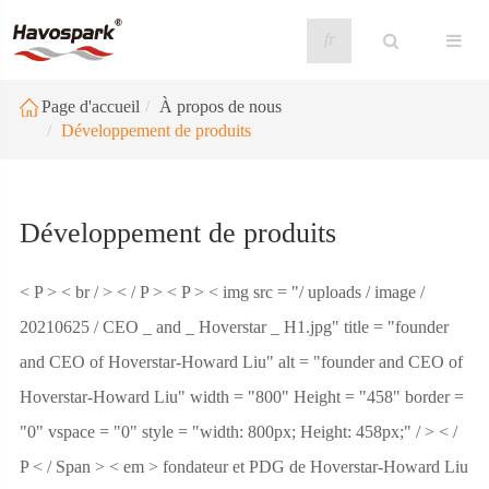
fr
Page d'accueil
À propos de nous
Développement de produits
Développement de produits
< P > < br / > < / P > < P > < img src = "/ uploads / image /
20210625 / CEO _ and _ Hoverstar _ H1.jpg" title = "founder
and CEO of Hoverstar-Howard Liu" alt = "founder and CEO of
Hoverstar-Howard Liu" width = "800" Height = "458" border =
"0" vspace = "0" style = "width: 800px; Height: 458px;" / > < /
P < / Span > < em > fondateur et PDG de Hoverstar-Howard Liu