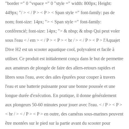
"border =" 0 "vspace =" 0 "style =" width: 800px; Height:
449px; "/ > < / P > < P > < Span style =" font-family: pas de
nom; font-size: 14px; "> < Span style =" font-family:
conférencié; font-size: 14px; "> & nbsp; & nbsp Qui peut voler
sous l'eau < / em > < / P > < P > < br / > < / P > < P > l'Aquajet
Dive H2 est un scooter aquatique cool, polyvalent et facile à
utiliser. Ce produit est initialement conçu dans le but de permettre
aux amateurs de plongée de faire des allers-retours rapides et
libres sous l'eau, avec des ailes épurées pour couper à travers
l'eau et une batterie puissante pour une bonne poussée et une
longue durée d'exécution. En pratique, il donne généralement
aux plongeurs 50-60 minutes pour jouer avec l'eau. < / P > < P >
< br / > < / P > < P > en outre, des caméras sous-marines peuvent
être montées sur le pied sur la partie avant du scooter pour