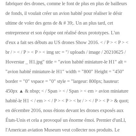
fabriquer des drones, comme le font de plus en plus de bailleurs
de fonds, il voulait créer un avion habité pour réaliser le désir
ultime de voler des gens de & # 39;. Un an plus tard, cet
entrepreneur et son équipe ont réalisé deux prototypes. L'un
d'eux a fait ses débuts au US drones Show 2016. < / P > < P > <
br / > < / P > < P > < img src = "/ uploads / image / 20210625 /
Hoverstar _ H1.jpg" title = "avion habité miniature-le H1" alt =
"avion habité miniature-le H1" width = "800" Height = "450"
border = "0" vspace = "0" style = "largeur: 800px; hauteur:
450px ▲ & nbsp; < / Span > < / Span > < em > avion miniature
habité-le H1 < / em > < / P > < P > < br / > < / P > < P > & quot;
en décembre 2016, nous étions devant les drones exposés aux
États-Unis et cela a provoqué un énorme émoi. Premier d'unLl,
l'American aviation Museum veut collecter nos produits. Le