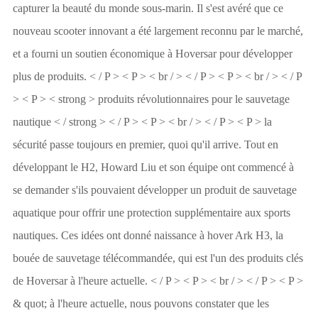
capturer la beauté du monde sous-marin. Il s'est avéré que ce
nouveau scooter innovant a été largement reconnu par le marché,
et a fourni un soutien économique à Hoversar pour développer
plus de produits. < / P > < P > < br / > < / P > < P > < br / > < / P
> < P > < strong > produits révolutionnaires pour le sauvetage
nautique < / strong > < / P > < P > < br / > < / P > < P > la
sécurité passe toujours en premier, quoi qu'il arrive. Tout en
développant le H2, Howard Liu et son équipe ont commencé à
se demander s'ils pouvaient développer un produit de sauvetage
aquatique pour offrir une protection supplémentaire aux sports
nautiques. Ces idées ont donné naissance à hover Ark H3, la
bouée de sauvetage télécommandée, qui est l'un des produits clés
de Hoversar à l'heure actuelle. < / P > < P > < br / > < / P > < P >
& quot; à l'heure actuelle, nous pouvons constater que les