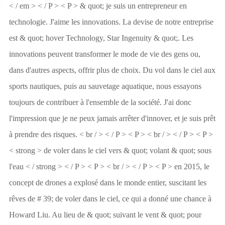
< / em > < / P > < P > & quot; je suis un entrepreneur en
technologie. J'aime les innovations. La devise de notre entreprise
est & quot; hover Technology, Star Ingenuity & quot;. Les
innovations peuvent transformer le mode de vie des gens ou,
dans d'autres aspects, offrir plus de choix. Du vol dans le ciel aux
sports nautiques, puis au sauvetage aquatique, nous essayons
toujours de contribuer à l'ensemble de la société. J'ai donc
l'impression que je ne peux jamais arrêter d'innover, et je suis prêt
à prendre des risques. < br / > < / P > < P > < br / > < / P > < P >
< strong > de voler dans le ciel vers & quot; volant & quot; sous
l'eau < / strong > < / P > < P > < br / > < / P > < P > en 2015, le
concept de drones a explosé dans le monde entier, suscitant les
rêves de # 39; de voler dans le ciel, ce qui a donné une chance à
Howard Liu. Au lieu de & quot; suivant le vent & quot; pour