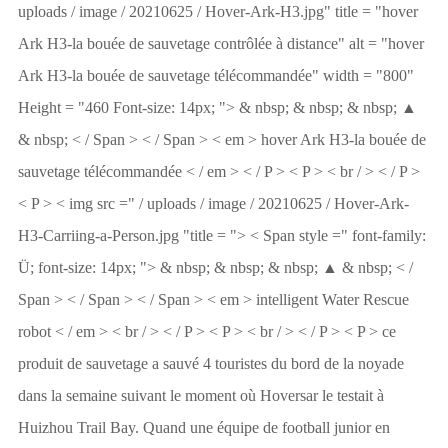
uploads / image / 20210625 / Hover-Ark-H3.jpg" title = "hover
Ark H3-la bouée de sauvetage contrôlée à distance" alt = "hover
Ark H3-la bouée de sauvetage télécommandée" width = "800"
Height = "460 Font-size: 14px; "> & nbsp; & nbsp; & nbsp; ▲
& nbsp; < / Span > < / Span > < em > hover Ark H3-la bouée de
sauvetage télécommandée < / em > < / P > < P > < br / > < / P >
< P > < img src =" / uploads / image / 20210625 / Hover-Ark-
H3-Carriing-a-Person.jpg "title = "> < Span style =" font-family:
Ü; font-size: 14px; "> & nbsp; & nbsp; & nbsp; ▲ & nbsp; < /
Span > < / Span > < / Span > < em > intelligent Water Rescue
robot < / em > < br / > < / P > < P > < br / > < / P > < P > ce
produit de sauvetage a sauvé 4 touristes du bord de la noyade
dans la semaine suivant le moment où Hoversar le testait à
Huizhou Trail Bay. Quand une équipe de football junior en