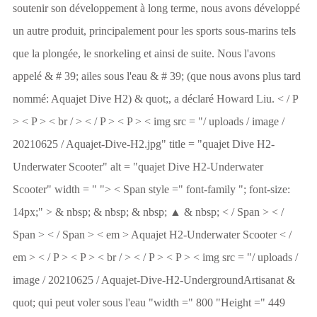
soutenir son développement à long terme, nous avons développé
un autre produit, principalement pour les sports sous-marins tels
que la plongée, le snorkeling et ainsi de suite. Nous l'avons
appelé & # 39; ailes sous l'eau & # 39; (que nous avons plus tard
nommé: Aquajet Dive H2) & quot;, a déclaré Howard Liu. < / P
> < P > < br / > < / P > < P > < img src = "/ uploads / image /
20210625 / Aquajet-Dive-H2.jpg" title = "quajet Dive H2-
Underwater Scooter" alt = "quajet Dive H2-Underwater
Scooter" width = " "> < Span style =" font-family "; font-size:
14px;" > & nbsp; & nbsp; & nbsp; ▲ & nbsp; < / Span > < /
Span > < / Span > < em > Aquajet H2-Underwater Scooter < /
em > < / P > < P > < br / > < / P > < P > < img src = "/ uploads /
image / 20210625 / Aquajet-Dive-H2-UndergroundArtisanat &
quot; qui peut voler sous l'eau "width =" 800 "Height =" 449